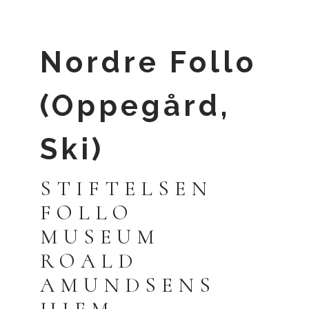
Nordre Follo
Logg inn med passnøkkel
(Oppegård,
Logg inn
Ski)
STIFTELSEN
FOLLO
MUSEUM
ROALD
AMUNDSENS