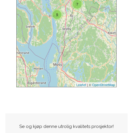
7
9
Leaflet
| ©
OpenStreetMap
Se og kjøp denne utrolig kvalitets prosjektor!