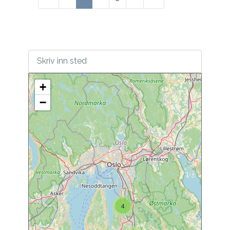
+
−
4