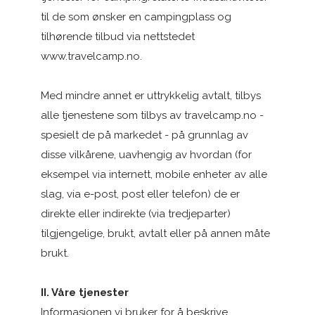
til de som ønsker en campingplass og
tilhørende tilbud via nettstedet
www.travelcamp.no.
Logg inn med passnøkkel
Med mindre annet er uttrykkelig avtalt, tilbys
Logg inn
alle tjenestene som tilbys av travelcamp.no -
spesielt de på markedet - på grunnlag av
disse vilkårene, uavhengig av hvordan (for
eksempel via internett, mobile enheter av alle
slag, via e-post, post eller telefon) de er
direkte eller indirekte (via tredjeparter)
tilgjengelige, brukt, avtalt eller på annen måte
brukt.
II. Våre tjenester
Informasjonen vi bruker for å beskrive