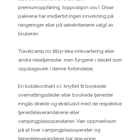
premiumoppføring, topposisjon osv.). Disse
pakkene har imidlertid ingen innvirkning på
rangeringer eller på søkekriteriene valgt av
brukeren.
Travelcamp.no tilbyr ikke innkvartering eller
andre reisetjenester, men fungerer i stedet som
oppslagsverk i denne forbindelse.
En bobilkontrakt o.l. knyttet til bookede
overnattingssteder eller bookede tjenester
inngås direkte og eksklusivt med de respektive
tjenesteleverandørene eller
campingplassoperatøren. Vær oppmerksom
på at hver campingplassoperatør og
tjenesteleverandører har sine egne