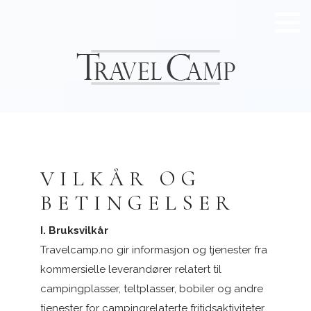
Din Bedrift
Brukernavn
Glemt passord?
Glemt brukernavn?
Passord
Registrer konto
Vis passord
Husk meg
VILKÅR OG
BETINGELSER
I. Bruksvilkår
Travelcamp.no gir informasjon og tjenester fra
kommersielle leverandører relatert til
campingplasser, teltplasser, bobiler og andre
tjenester for campingrelaterte fritidsaktiviteter