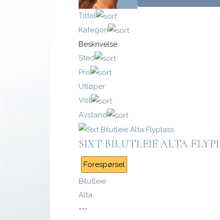
Tittel
Kategori
Beskrivelse
Logg inn med passnøkkel
Sted
Pris
Logg inn
Utløper
Vist
Avstand
SIXT BILUTLEIE ALTA FLYP
Forespørsel
Bilutleie
Alta
---