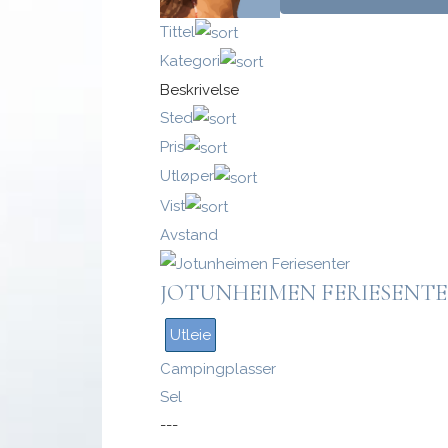
Tittel
Kategori
Beskrivelse
Logg inn med passnøkkel
Sted
Pris
Logg inn
Utløper
Vist
Avstand
JOTUNHEIMEN FERIESENT
Utleie
Campingplasser
Sel
---