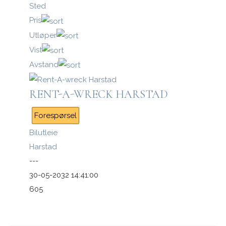
Sted
Pris
Utløper
Vist
Logg inn med passnøkkel
Avstand
Logg inn
RENT-A-WRECK HARSTAD
Forespørsel
Bilutleie
Harstad
---
30-05-2032 14:41:00
605